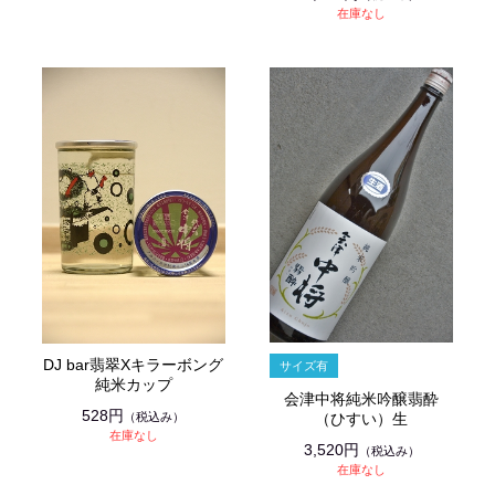
在庫なし
DJ bar翡翠Xキラーボング
純米カップ
会津中将純米吟醸翡酔
528円
（税込み）
（ひすい）生
在庫なし
3,520円
（税込み）
在庫なし