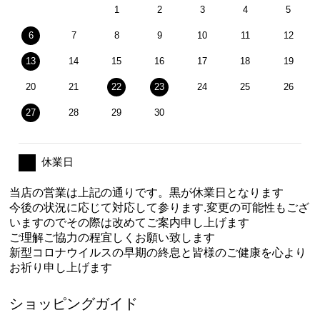
1
2
3
4
5
6
7
8
9
10
11
12
13
14
15
16
17
18
19
20
21
22
23
24
25
26
27
28
29
30
休業日
当店の営業は上記の通りです。黒が休業日となります
今後の状況に応じて対応して参ります.変更の可能性もござ
いますのでその際は改めてご案内申し上げます
ご理解ご協力の程宜しくお願い致します
新型コロナウイルスの早期の終息と皆様のご健康を心より
お祈り申し上げます
ショッピングガイド