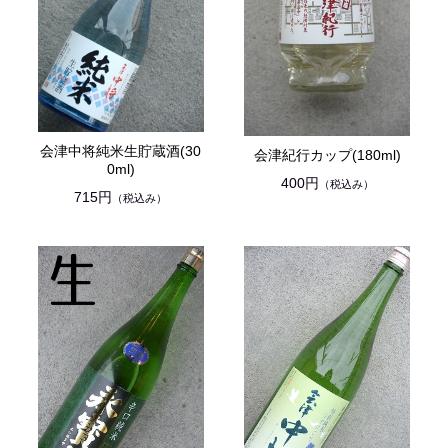
会津中将純米生貯蔵酒(30
会津紀行カップ(180ml)
0ml)
400円
（税込み）
715円
（税込み）