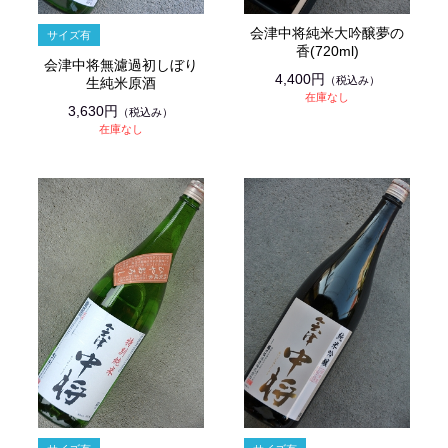
会津中将純米大吟醸夢の
香(720ml)
会津中将無濾過初しぼり
4,400円
（税込み）
生純米原酒
在庫なし
3,630円
（税込み）
在庫なし