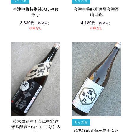
会津中将特別純米ひやお
会津中将純米吟醸会津産
ろし
山田錦
3,630円
4,180円
（税込み）
（税込み）
在庫なし
在庫なし
植木屋別注！会津中将純
米吟醸夢の香生にごり(1.8
鶴乃江純米亀の尾火入れ