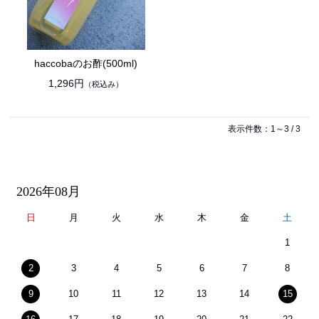
haccobaのお酢(500ml)
1,296円
（税込み）
表示件数：1～3 / 3
2026年08月
日
月
火
水
木
金
土
1
2
3
4
5
6
7
8
9
10
11
12
13
14
15