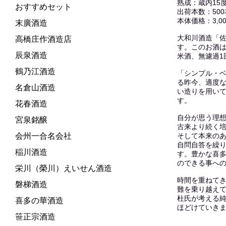
熟成：蔵内15
おすすめセット
出荷本数：50
本体価格：3,00
末廣酒造
大和川酒造「
高橋庄作酒造店
す。このお酒
辰泉酒造
米酒、無濾過1
鶴乃江酒造
「シンプル・
る昨今、適度
名倉山酒造
い造りを用い
す。
花春酒造
自分が思う理
宮泉銘醸
古来より続く
会州一合名会社
そして本来の
自問自答を繰
稲川酒造
す。豊かな喜
のできる事へ
栄川（榮川）えいせん酒造
時間を重ねて
磐梯酒造
難を乗り越え
杜氏が考える
喜多の華酒造
ほどけていき
笹正宗酒造