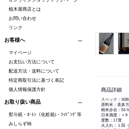
植木屋商店とは
お問い合わせ
リンク
お客様へ
マイページ
お支払い方法について
配送方法・送料について
特定商取引法に基づく表記
商品詳細
個人情報保護方針
スペック：30
お取り扱い商品
原料米：喜多
精米歩合：55
熨斗紙・ｶｰﾄﾝ（化粧箱)・ﾗｯﾋﾟﾝｸﾞ等
日本酒度：＋9
度数：17度
みしらず柿
火入れ：１回