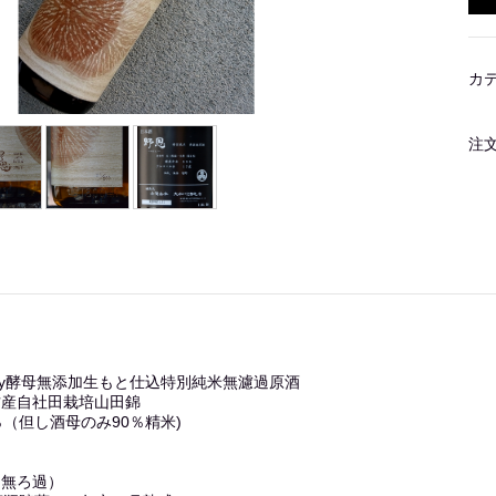
カ
注
By酵母無添加生もと仕込特別純米無濾過原酒
方産自社田栽培山田錦
％（但し酒母のみ90％精米)
（無ろ過）