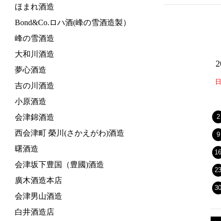
ほまれ酒造
Bond&Co.ロハ酒(峰の雪酒造製）
峰の雪酒造
大和川酒造
夢心酒造
吉の川酒造
小原酒造
会津錦酒造
2
西会津町 榮川(さかえがわ)酒造
9
曙酒造
1
会津坂下豊国（豊國)酒造
2
廣木酒造本店
3
会津男山酒造
白井酒造店