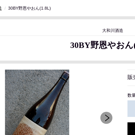
造
30BY野恩やおん(1.8L)
大和川酒造
30BY野恩やおん(1
販
数