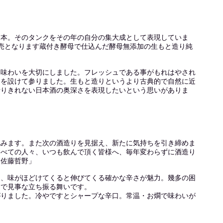
１本。そのタンクをその年の自分の集大成として表現していま
売となります蔵付き酵母で仕込んだ酵母無添加の生もと造り純
な味わいを大切にしました。フレッシュである事がもれはやされ
間を設けて参りました。生もと造りというより古典的で自然に近
計りきれない日本酒の奥深さを表現したいという思いがありま
挑みます。また次の酒造りを見据え、新たに気持ちを引き締めま
すべての人々、いつも飲んで頂く皆様へ、毎年変わらずに酒造り
 佐藤哲野」
さ、味がほどけてくると伸びてくる確かな辛さが魅力。幾多の困
中で見事な立ち振る舞いです。
がりました。冷やですとシャープな辛口。常温・お燗で味わいが