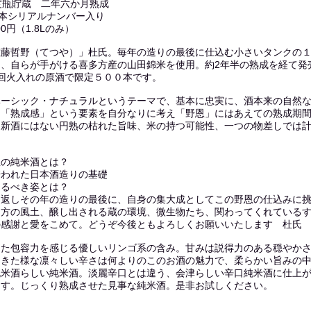
度瓶貯蔵 二年六か月熟成
0本シリアルナンバー入り
0円（1.8Lのみ）
佐藤哲野（てつや）」杜氏。毎年の造りの最後に仕込む小さいタンクの
は、自らが手がける喜多方産の山田錦米を使用。約2年半の熟成を経て発
回火入れの原酒で限定５００本です。
ベーシック・ナチュラルというテーマで、基本に忠実に、酒本来の自然
な「熟成感」という要素を自分なりに考え「野恩」にはあえての熟成期
て新酒にはない円熟の枯れた旨味、米の持つ可能性、一つの物差しでは
想の純米酒とは？
培われた日本酒造りの基礎
あるべき姿とは？
り返しその年の造りの最後に、自身の集大成としてこの野恩の仕込みに
多方の風土、醸し出される蔵の環境、微生物たち、関わってくれている
の感謝と愛をこめて。どうぞ今後ともよろしくお願いいたします 杜氏
きた包容力を感じる優しいリンゴ系の含み。甘みは説得力のある穏やか
てきた様な凛々しい辛さは何よりのこのお酒の魅力で、柔らかい旨みの
純米酒らしい純米酒。淡麗辛口とは違う、会津らしい辛口純米酒に仕上
ます。じっくり熟成させた見事な純米酒。是非お試しください。