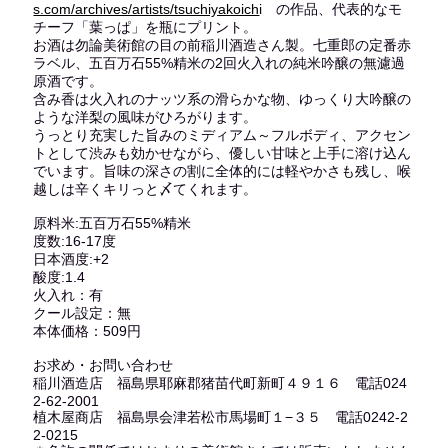
s.com/archives/artists/tsuchiyakoich
i の作品、代表的なモ
チーフ「葉っぱ」を瓶にプリント。
お酒は勿論美術館の目の前稲川酒造さん製。七重郎の定番赤
ラベル、五百万石55%精米の2回火入れの純米吟醸の無濾過
原酒です。
含み香は火入れのナッツ系の滑らかな物、ゆっくり大吟醸の
ような洋梨の風味がひろがります。
うっとり充実した旨みのミディアム～フルボディ、アクセン
トとして渋みも効かせながら、優しい甘味と上手に溶け込ん
でいます。旨味の深さの割に全体的には軽やかさも残し、喉
越しは辛くキリっと〆てくれます。
原料米:五百万石55%精米
度数:16-17度
日本酒度:+2
酸度:1.4
火入れ：有
クール設定：無
本体価格：509円
お求め・お問い合わせ
稲川酒造店 福島県耶麻郡猪苗代町新町４９１６ 電話024
2-62-2001
植木屋商店 福島県会津若松市馬場町１−３５ 電話0242-2
2-0215