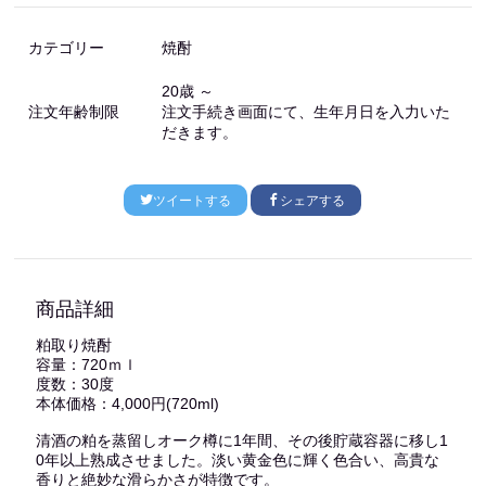
カテゴリー
焼酎
20歳 ～
注文年齢制限
注文手続き画面にて、生年月日を入力いた
だきます。
ツイートする
シェアする
商品詳細
粕取り焼酎
容量：720ｍｌ
度数：30度
本体価格：4,000円(720ml)
清酒の粕を蒸留しオーク樽に1年間、その後貯蔵容器に移し1
0年以上熟成させました。淡い黄金色に輝く色合い、高貴な
香りと絶妙な滑らかさが特徴です。