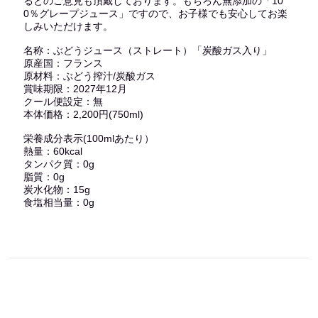
るとのご意見も頂戴しております。もちろん無添加の「10
0％グレープジュース」ですので、お子様でも安心してお楽
しみいただけます。
名称：ぶどうジュース（ストレート）「炭酸ガス入り」
原産国：フランス
原材料：ぶどう搾汁/炭酸ガス
賞味期限：2027年12月
クール便設定：無
本体価格：2,200円(750ml)
栄養成分表示(100mlあたり）
熱量：60kcal
タンパク質：0g
脂質：0g
炭水化物：15g
食塩相当量：0g