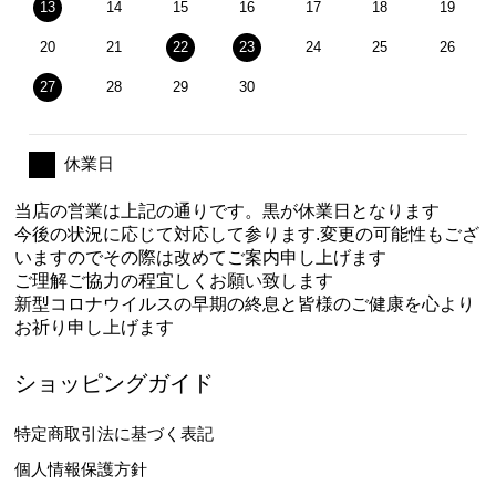
13
14
15
16
17
18
19
20
21
22
23
24
25
26
27
28
29
30
休業日
当店の営業は上記の通りです。黒が休業日となります
今後の状況に応じて対応して参ります.変更の可能性もござ
いますのでその際は改めてご案内申し上げます
ご理解ご協力の程宜しくお願い致します
新型コロナウイルスの早期の終息と皆様のご健康を心より
お祈り申し上げます
ショッピングガイド
特定商取引法に基づく表記
個人情報保護方針