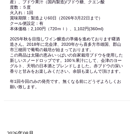
産）、ブドウ果汁（国内製造)/ブドウ糖、クエン酸
度数：５度
火入れ：1回
賞味期限：製造より60日（2026年3月22日まで）
クール便設定：有
本体価格：2,100円（720ｍｌ）、1,102円(360ml)
2025年秋を目指しワイン醸造の準備を進めております曙酒
造さん。2018年に北会津、2020年から喜多方市雄国、郡山
市三穂田で葡萄の栽培が始まっております。
この商品は太陽の恵みいっぱいの自家栽培ブドウを使用した
新しいスノードロップです。100％果汁にして、会津のヨー
グルト、天明の日本酒とブレンドしました。赤ブドウの深い
香りと甘みをお楽しみください。余韻も楽しんで頂けます。
年1回今回のみの発売です。無くなる前にどうぞよろしくお
願い致します。
2026年08月