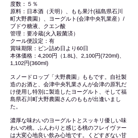
度数：５％
原料：日本酒（天明）、もも果汁(福島県石川
町大野農園）、ヨーグルト(会津中央乳業産）/
ブドウ糖液、クエン酸
管理：要冷蔵(火入殺菌済）
クール便設定：有
賞味期限：ビン詰め日より60日
本体価格：4,200円（1.8L)、2,100円(720ml)、
1,102円(360ml)
スノードロップ「大野農園」ももです。自社製
造のお酒と、会津中央乳業さんが会津の原乳だ
け使用し特別に製造したヨーグルト、そして福
島県石川町大野農園さんのももが出逢いまし
た。
濃厚な味わいのヨーグルトとスッキリ優しい味
わいの桃。ふんわりと感じる桃のフレイヴァー
は大変心地良い飲み心地です。くどすぎない甘