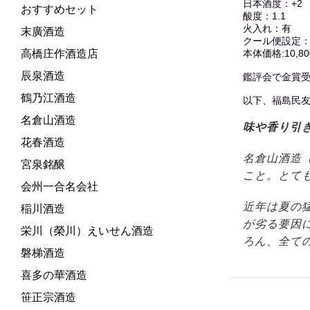
日本酒度：+2
おすすめセット
酸度：1.1
火入れ：有
末廣酒造
クール便設定
高橋庄作酒造店
本体価格:10,800
辰泉酒造
鑑評会で金賞
鶴乃江酒造
以下、福島民
名倉山酒造
味や香り引
花春酒造
名倉山酒造
宮泉銘醸
こと。とて
会州一合名会社
近年は夏の
稲川酒造
が劣る要因
栄川（榮川）えいせん酒造
ろん、全て
磐梯酒造
喜多の華酒造
笹正宗酒造