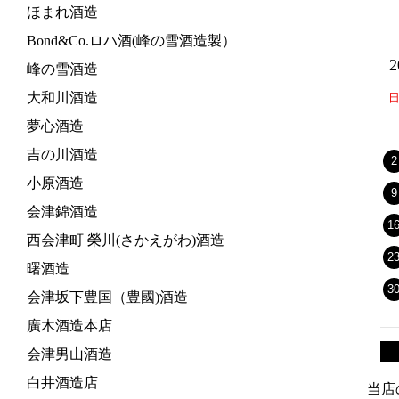
ほまれ酒造
Bond&Co.ロハ酒(峰の雪酒造製）
峰の雪酒造
大和川酒造
夢心酒造
吉の川酒造
2
小原酒造
9
会津錦酒造
1
西会津町 榮川(さかえがわ)酒造
2
曙酒造
3
会津坂下豊国（豊國)酒造
廣木酒造本店
会津男山酒造
白井酒造店
当店