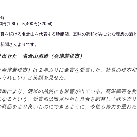
：無
円(1.8L)、5,400円(720ml)
受賞を続ける名倉山を代表する吟醸酒。五味の調和がみごとな理想の酒
友新聞さんよりです。
き出せた 名倉山酒造（会津若松市）
（会津若松市）は２年ぶりに金賞を受賞した。社長の松本和
もうれしい」と笑顔を見せた。
猛暑により、酒米の品質にも影響が出ている。高温障害を受
になるという。受賞酒は吸水や蒸し具合を調整し「味や香り
の商品をより良いものにできるように、今後も努力を重ねた