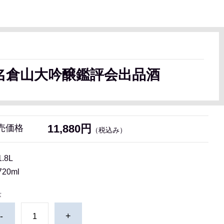
名倉山大吟醸鑑評会出品酒
11,880円
売価格
（税込み）
1.8L
720ml
量
-
+