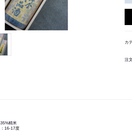
カ
注
35%精米
16-17度