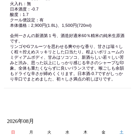
火入れ：無
日本酒度：-0.7
酸度：1.7
クール便設定：有
本体価格：2,900円(1.8L)、1,500円(720ml)
会州一さんの新酒第１号、酒造好適米60％精米の純米生原酒
です。
リンゴやGフルーツを思わせる爽やかな香り、甘さは瑞々し
く程々控えめスッキリとした口当たり。程よいボリュームの
ミディアムボディ、甘みはソコソコ、新酒らしい若々しい苦
みと渋み、思った以上にしっかり感じる辛さのシャープな印
象。全体も重たくならずに良いバランスです。喉ごしも余韻
もドライな辛さが締めくくります。日本酒-0.7ですがしっか
り辛口でまとめました、初々しさ満点の初しぼりです。
2026年08月
日
月
火
水
木
金
土