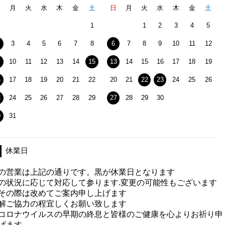
日
月
火
水
木
金
土
日
月
火
水
木
金
土
1
1
2
3
4
5
3
4
5
6
7
8
6
7
8
9
10
11
12
10
11
12
13
14
15
13
14
15
16
17
18
19
6
17
18
19
20
21
22
20
21
22
23
24
25
26
3
24
25
26
27
28
29
27
28
29
30
0
31
休業日
の営業は上記の通りです。黒が休業日となります
の状況に応じて対応して参ります.変更の可能性もございます
その際は改めてご案内申し上げます
解ご協力の程宜しくお願い致します
コロナウイルスの早期の終息と皆様のご健康を心よりお祈り申
げます