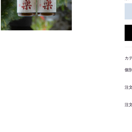
カ
個
注
注