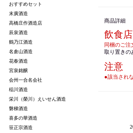
おすすめセット
末廣酒造
商品詳細
高橋庄作酒造店
飲食
辰泉酒造
鶴乃江酒造
同梱のご注
名倉山酒造
取り置きの
花春酒造
注意
宮泉銘醸
●該当され
会州一合名会社
稲川酒造
栄川（榮川）えいせん酒造
磐梯酒造
喜多の華酒造
笹正宗酒造