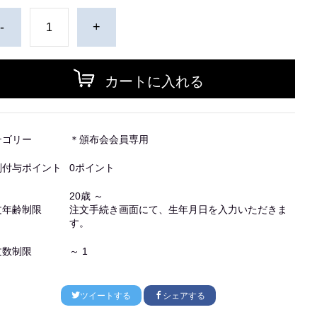
-
+
カートに入れる
テゴリー
＊頒布会会員専用
別付与ポイント
0ポイント
20歳 ～
文年齢制限
注文手続き画面にて、生年月日を入力いただきま
す。
文数制限
～ 1
ツイートする
シェアする