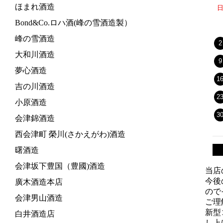
ほまれ酒造
Bond&Co.ロハ酒(峰の雪酒造製）
峰の雪酒造
2
大和川酒造
9
夢心酒造
1
吉の川酒造
2
小原酒造
3
会津錦酒造
西会津町 榮川(さかえがわ)酒造
曙酒造
会津坂下豊国（豊國)酒造
当店
今後
廣木酒造本店
ので
会津男山酒造
ご理
新型
白井酒造店
し上