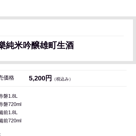
樂純米吟醸雄町生酒
5,200円
売価格
（税込み）
赤磐1.8L
赤磐720ml
備前1.8L
備前720ml
量