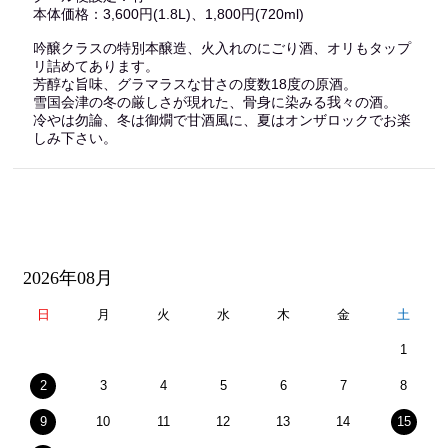
本体価格：3,600円(1.8L)、1,800円(720ml)
吟醸クラスの特別本醸造、火入れのにごり酒、オリもタップ
リ詰めてあります。
芳醇な旨味、グラマラスな甘さの度数18度の原酒。
雪国会津の冬の厳しさが現れた、骨身に染みる我々の酒。
冷やは勿論、冬は御燗で甘酒風に、夏はオンザロックでお楽
しみ下さい。
2026年08月
日
月
火
水
木
金
土
1
2
3
4
5
6
7
8
9
10
11
12
13
14
15