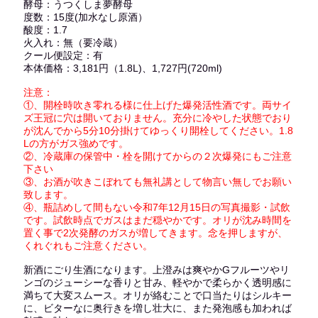
酵母：うつくしま夢酵母
度数：15度(加水なし原酒）
酸度：1.7
火入れ：無（要冷蔵）
クール便設定：有
本体価格：3,181円（1.8L)、1,727円(720ml)
注意：
①、開栓時吹き零れる様に仕上げた爆発活性酒です。両サイ
ズ王冠に穴は開いておりません。充分に冷やした状態でおり
が沈んでから5分10分掛けてゆっくり開栓してください。1.8
Lの方がガス強めです。
②、冷蔵庫の保管中・栓を開けてからの２次爆発にもご注意
下さい
③、お酒が吹きこぼれても無礼講として物言い無しでお願い
致します。
④、瓶詰めして間もない令和7年12月15日の写真撮影・試飲
です。試飲時点でガスはまだ穏やかです。オリが沈み時間を
置く事で2次発酵のガスが増してきます。念を押しますが、
くれぐれもご注意ください。
新酒にごり生酒になります。上澄みは爽やかGフルーツやリ
ンゴのジューシーな香りと甘み、軽やかで柔らかく透明感に
満ちて大変スムース。オリが絡むことで口当たりはシルキー
に、ビターなに奥行きを増し壮大に、また発泡感も加われば