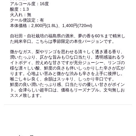
アルコール度：16度
酸度：1.3
火入れ：無
クール便設定：有
本体価格：2,800円(1.8L)、1,400円(720ml)
自社田・自社栽培の福島県の酒米、夢の香を60％まで精米し
た純米辛口。こちらは季節限定の本生バージョンです。
微かなガス、梨やリンゴを思わせる清々しく透き通る香り、
潤いたっぷり、仄かな旨みも◎な口当たり。透明感溢れるラ
イトボディ、控えめな甘さですが充分ジューシー、リンゴの
様な凛々しい酸、鮮度の良さも伴いしっかりした辛さが広が
ります。心地よい苦みと微かな渋みも辛さを上手に後押し。
喉ごしキレ良く、余韻はスッキリ、しっかり辛口です。
鮮度の良い潤いたっぷり感、口当たりの優しい甘さがポイン
ト。会津らしい超辛口は、価格もリーズナブル。文句無しお
ススメ致します。