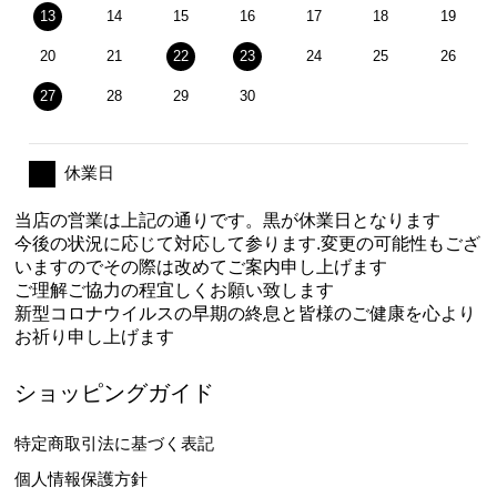
13
14
15
16
17
18
19
20
21
22
23
24
25
26
27
28
29
30
休業日
当店の営業は上記の通りです。黒が休業日となります
今後の状況に応じて対応して参ります.変更の可能性もござ
いますのでその際は改めてご案内申し上げます
ご理解ご協力の程宜しくお願い致します
新型コロナウイルスの早期の終息と皆様のご健康を心より
お祈り申し上げます
ショッピングガイド
特定商取引法に基づく表記
個人情報保護方針