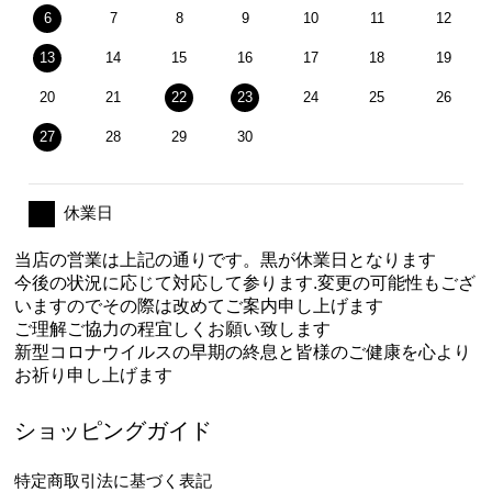
6
7
8
9
10
11
12
13
14
15
16
17
18
19
20
21
22
23
24
25
26
27
28
29
30
休業日
当店の営業は上記の通りです。黒が休業日となります
今後の状況に応じて対応して参ります.変更の可能性もござ
いますのでその際は改めてご案内申し上げます
ご理解ご協力の程宜しくお願い致します
新型コロナウイルスの早期の終息と皆様のご健康を心より
お祈り申し上げます
ショッピングガイド
特定商取引法に基づく表記