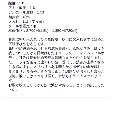
酸度：1.8
アミノ酸度：1.6
アルコール度数：17.3
粕歩合：40％
火入れ：1回（要冷蔵)
クール便設定：有
本体価格：2,700円(1.8L)、1,350円(720ml)
春先に搾り火入れしひと夏貯蔵、秋口に火入れせずに詰めた
正統派ひやおろしです。
黒飴や紹興酒を思わせる熟成感を纏った妖艶な含み、鮮度を
残しつつこんがり日焼けしたイメージのミディアム～フルボ
ディ。甘みは痩せ始め芳醇な旨味もまろやかさを増しまし
た。ドライな苦みと凛々しい酸、香ばしい渋みが上手く味を
引き締めます。メリハリのある華やかなボディの角が取れ、
まとまりとまろやかさを増し正しく調熟ひやおろしと言った
塩梅。喉ごしはスッキリ軽く、余韻もドライでスッキリで
す。
お燗が映えるしっかり熟成派ひやおろし、どうぞお試しくだ
さい。