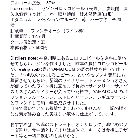
アルコール度数： 37%
base spirits : セゾンヨロッコビール（長野）、麦焼酎 喜
久水酒造（長野）、かす取り焼酎 鈴木酒造店(山形）
ボタニカル : パッションフルーツ、苺、ハーブ等、全23
種
貯蔵樽 : フレンチオーク（ワイン樽）
貯蔵期間：12か月
クール便設定：無
本体価格：7,500円
Distillers note: 神奈川県にあるヨロッコビールを原料に使わ
せてもらい、ジンを作りました。昨年の夏にヨロッコビール
が、eatrip soilの庭とYAMATOUMIの庭の植物を使って作っ
た、「soilみんなのよろこビール」というセゾンを贅沢にも
蒸留させてもらい、新潟のワイナリー、ドメーヌショオさん
が使っていたワイン樽に直前まで長野のサイダリー、サノバ
スミスさんのサイダーが入っていた樽で、YAMATOUMIのパ
ッションフルーツジン、ストロベリージン、レギュラージン
とブレンドして約１年熟成させました。
自分で書いていても複雑でよくわかりませんが、上記の様々
な要素が絡み合った美味しい液体に仕上がっています。
おすすめは、常温のストレート、オンザロック、濃いめのソ
ーダ割り。食中酒としてよりは単体で、もしくは食後にデザ
ート等と一緒に飲むのもありかと。