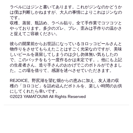
ラベルにはジンと書いてあります。これがジンなのかどうか
は僕は判断しかねますが、大人の事情によりこれはジンなの
です。
収穫、蒸留、瓶詰め、ラベル貼り。全て手作業でコツコツと
やっております。多少のズレ、ブレ、歪みは手作りの温かさ
と捉えてご容赦ください。
彼らの開業前からお世話になっているヨロッコビールさんと
物作りをさせてもらえたことはすごく光栄なのですが、美味
しいビールを蒸留してしまうのは少し勿体無い気もしたの
で、このバッチをもう一度作るかは未定です。。他にも上記
の生産者さん、造り手さんのおかげでこのボトルができまし
た。この場を借りて、感謝を述べさせていただきます。
REJOICE。野尻湖を望む畑からの恵みに加え、友人達の収
穫の「ヨロコビ」を詰め込んだボトルを、楽しい時間のお供
にしてくれたら幸いです。
©️2023 YAMATOUMI All Rights Reserved