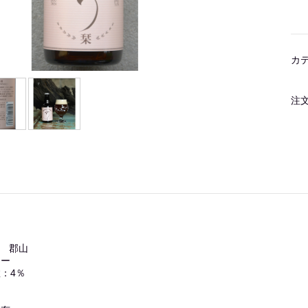
カ
注
ER 郡山
ター
：4％