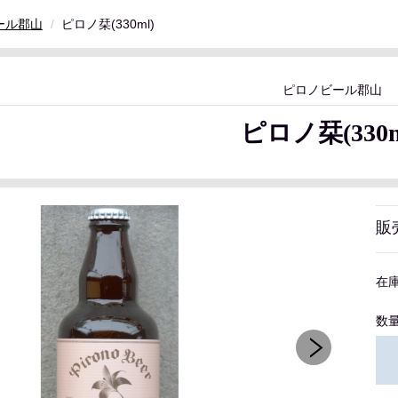
ール郡山
ピロノ栞(330ml)
ピロノビール郡山
ピロノ栞(330m
販
在
数