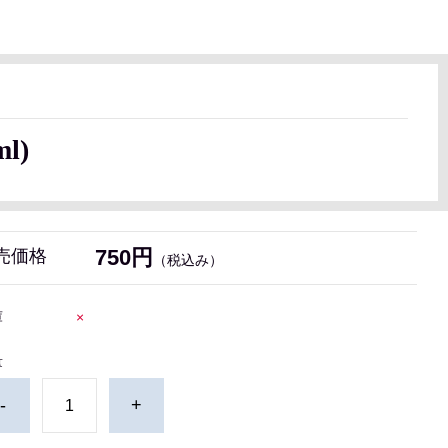
l)
750円
売価格
（税込み）
庫
×
量
-
+