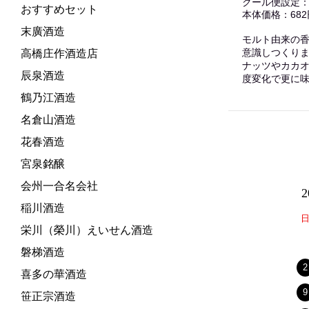
クール便設定
おすすめセット
本体価格：682
末廣酒造
モルト由来の
意識しつくり
高橋庄作酒造店
ナッツやカカ
辰泉酒造
度変化で更に
鶴乃江酒造
名倉山酒造
花春酒造
宮泉銘醸
会州一合名会社
稲川酒造
栄川（榮川）えいせん酒造
磐梯酒造
2
喜多の華酒造
9
笹正宗酒造