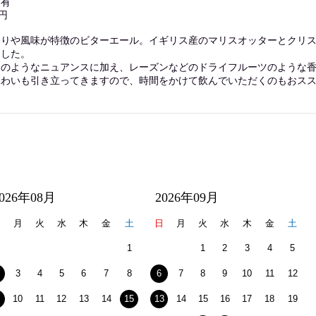
：有
円
香りや風味が特徴のビターエール。イギリス産のマリスオッターとクリ
ました。
オのようなニュアンスに加え、レーズンなどのドライフルーツのような
味わいも引き立ってきますので、時間をかけて飲んでいただくのもおス
2026年08月
2026年09月
日
月
火
水
木
金
土
日
月
火
水
木
金
土
1
1
2
3
4
5
3
4
5
6
7
8
6
7
8
9
10
11
12
10
11
12
13
14
15
13
14
15
16
17
18
19