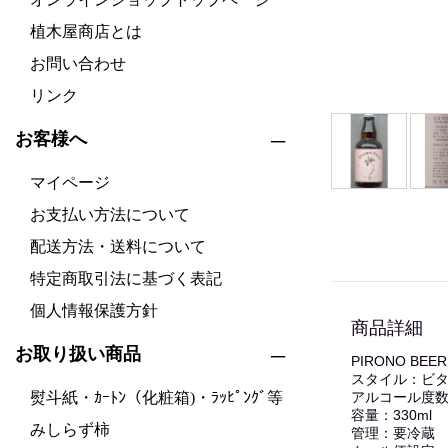
植木屋商店とは
お問い合わせ
リンク
お客様へ
マイページ
お支払い方法について
配送方法・送料について
特定商取引法に基づく表記
個人情報保護方針
商品詳細
お取り扱い商品
PIRONO BE
スタイル：ビ
熨斗紙・ｶｰﾄﾝ（化粧箱)・ﾗｯﾋﾟﾝｸﾞ等
アルコール度数
容量：330ml
みしらず柿
管理：要冷蔵