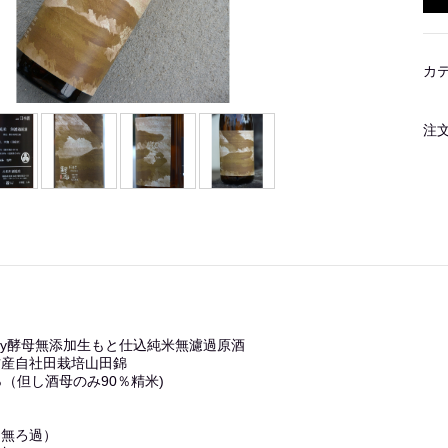
カ
注
By酵母無添加生もと仕込純米無濾過原酒
方産自社田栽培山田錦
％（但し酒母のみ90％精米)
（無ろ過）