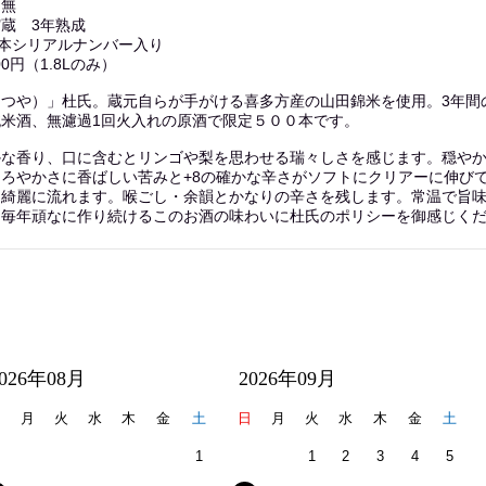
：無
蔵 3年熟成
0本シリアルナンバー入り
0円（1.8Lのみ）
てつや）」杜氏。蔵元自らが手がける喜多方産の山田錦米を使用。3年間
米酒、無濾過1回火入れの原酒で限定５００本です。
かな香り、口に含むとリンゴや梨を思わせる瑞々しさを感じます。穏や
まろやかさに香ばしい苦みと+8の確かな辛さがソフトにクリアーに伸び
じ綺麗に流れます。喉ごし・余韻とかなりの辛さを残します。常温で旨
。毎年頑なに作り続けるこのお酒の味わいに杜氏のポリシーを御感じく
2026年08月
2026年09月
日
月
火
水
木
金
土
日
月
火
水
木
金
土
1
1
2
3
4
5