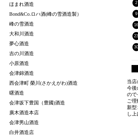
2
ほまれ酒造
Bond&Co.ロハ酒(峰の雪酒造製）
9
峰の雪酒造
1
大和川酒造
2
夢心酒造
3
吉の川酒造
小原酒造
会津錦酒造
当店
西会津町 榮川(さかえがわ)酒造
今後
曙酒造
ので
ご理
会津坂下豊国（豊國)酒造
新型
廣木酒造本店
し上
会津男山酒造
白井酒造店