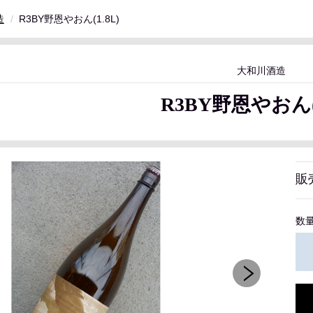
造
R3BY野恩やおん(1.8L)
大和川酒造
R3BY野恩やおん(1
販
数