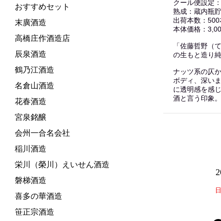
クール便設定
おすすめセット
熟成：蔵内瓶貯
出荷本数：50
末廣酒造
本体価格：3,00
高橋庄作酒造店
「佐藤哲野（
辰泉酒造
の生もと造り純
鶴乃江酒造
ナッツ系の仄
ボディ、深い
名倉山酒造
に透明感を感
酒と言う印象
花春酒造
宮泉銘醸
会州一合名会社
稲川酒造
栄川（榮川）えいせん酒造
磐梯酒造
喜多の華酒造
笹正宗酒造