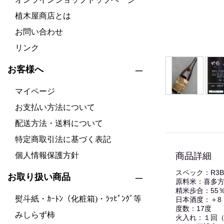
植木屋商店とは
お問い合わせ
リンク
お客様へ
マイページ
お支払い方法について
配送方法・送料について
特定商取引法に基づく表記
商品詳細
個人情報保護方針
スペック：R3
お取り扱い商品
原料米：喜多
精米歩合：55
熨斗紙・ｶｰﾄﾝ（化粧箱)・ﾗｯﾋﾟﾝｸﾞ等
日本酒度：＋8
度数：17度
みしらず柿
火入れ：１回