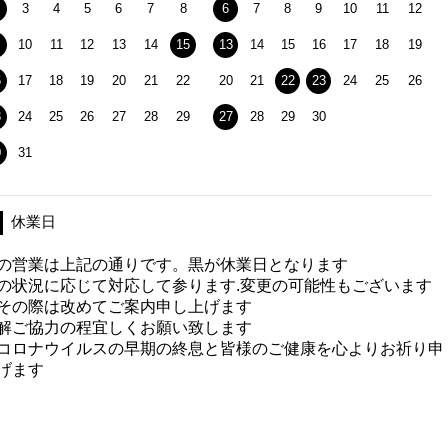
3
4
5
6
7
8
6
7
8
9
10
11
12
10
11
12
13
14
15
13
14
15
16
17
18
19
6
17
18
19
20
21
22
20
21
22
23
24
25
26
3
24
25
26
27
28
29
27
28
29
30
0
31
休業日
の営業は上記の通りです。黒が休業日となります
の状況に応じて対応して参ります.変更の可能性もございます
その際は改めてご案内申し上げます
解ご協力の程宜しくお願い致します
コロナウイルスの早期の終息と皆様のご健康を心よりお祈り申
げます