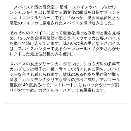
「スパイスと酒の研究室」 監修、スパイスやハーブのポテ
ンシャルを引き出し循環する酒文化の醸成を目指すブランド
「オリエンタルリカー」です。「ねっか」奥会津蒸留所さん
製造のウォッカに厳選されたスパイスを漬け込みました。
それぞれのスパイスにとって最適な漬け込み期間と量を見極
め、ねっか奥会津蒸留所が造るライスウオッカに各スパイス
を単一で漬け込んでいます。味わいの決め手となるスパイス
は、スパイスハンターであるシャンカール・ノグチさんがセ
レクトした最上位品種のみを使用。
スパイスの女王グリーンカルダモンは、ショウガ科の多年草
カルダモンの種子の一種。青々しい清々しさに満ち、スパイ
シーな辛さも感じられます。雑味のある外皮を手作業で取り
除き、カルダモンのクリアな香りの抽出に成功。アルコール
度数が 40 度あるので、ストレートよりもロックやソーダ割
りがおすすめ。カクテルベースとしても重宝します。