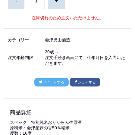
-
+
在庫切れのため注文いただけません。
カテゴリー
会津男山酒造
20歳 ～
注文年齢制限
注文手続き画面にて、生年月日を入力いた
だきます。
ツイートする
シェアする
商品詳細
スペック：特別純米おりがらみ生原酒
原料米：会津産夢の香50％精米
度数：16度