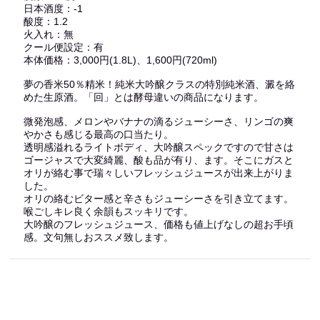
日本酒度：-1
酸度：1.2
火入れ：無
クール便設定：有
本体価格：3,000円(1.8L)、1,600円(720ml)
夢の香米50％精米！純米大吟醸クラスの特別純米酒、澱を絡
めた生原酒。「回」とは酵母違いの商品になります。
微発泡感、メロンやバナナの滴るジューシーさ、リンゴの爽
やかさも感じる最高の口当たり。
透明感溢れるライトボディ、大吟醸スペックですので甘さは
ゴージャスで大変綺麗、酸も品が有り、ます。そこにガスと
オリが絡む事で瑞々しいフレッシュジュースが出来上がりま
した。
オリの絡むビター感と辛さもジューシーさを引き立てます。
喉ごしキレ良く余韻もスッキリです。
大吟醸のフレッシュジュース、価格も値上げなしの超お手頃
感。文句無しおススメ致します。