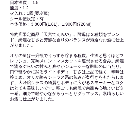
日本酒度：-1.5
酸度：1.2
火入れ：1回(要冷蔵）
クール便設定：有
本体価格：3,800円(1.8L)、1,900円(720ml)
特約店限定商品「天宮てんみや」。酵母は３種類をブレン
ド、綺麗な甘さと芳醇な香りのバランスが秀逸なお酒に仕上
がりました。
オリの量は一升瓶でうっすら貯まる程度。生酒と思うほどフ
レッシュ、完熟メロン・マスカットを連想させる含み。綺麗
で滴るぐらいの甘みと爽やかジューシーな酸味の口当たり。
口中軽やかに踊るライトボディ、甘さは上品で軽く、辛味は
控えめ、オリが絡みシトラス系の苦みが奥行きをもたらしま
す。大吟醸クラスの綺麗なボディに広がるスモーキーなコク
はとても美味しいです。喉ごしも綺麗で余韻も心地よいビタ
ー感。細身で軽やかながらうっとりグラマラス。素晴らしい
お酒に仕上がりました。