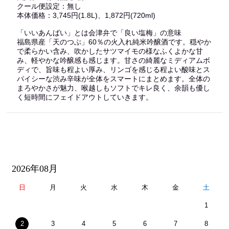
クール便設定：無し
本体価格：3,745円(1.8L)、1,872円(720ml)
「いいあんばい」とは会津弁で「良い塩梅」の意味
福島県産「天のつぶ」60％の火入れ純米吟醸酒です。穏やか
で柔らかい含み、吹かしたサツマイモの様なふくよかな甘
み、軽やかな吟醸感も感じます。甘さの綺麗なミディアムボ
ディで、旨味も程よい厚み、リンゴを感じる程よい酸味とス
パイシーな渋み辛味が全体をスマートにまとめます。全体の
まろやかさが魅力、喉越しもソフトでキレ良く、余韻も優し
く短時間にフェイドアウトしていきます。
2026年08月
日
月
火
水
木
金
土
1
2
3
4
5
6
7
8