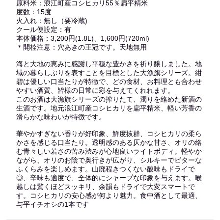
原料米：浪江町産コシヒカリ55％扁平精米
度数：15度
火入れ：無し（要冷蔵)
クール便設定：有
本体価格：3,200円(1.8L)、1,600円(720ml)
＊開栓注意：穴あきの王冠です。天地無用
海と大地の恵みに感謝し平穏な豊かさを祈り醸しました。地
域の暮らしぶりを表すことを目標とした大漁旗シリーズ。紺
碧は優しい口当たりが特徴で、どの食材、お料理とも合わせ
やすい酒質、皆様の日常に彩を与えてくれれます。
このお酒は大漁旗シリーズの搾りたて、濁りを絡めた新酒の
生酒です。地元浪江町産コシヒカリを扁平精米、軽い芳香の
滑らかな味わいが特徴です。
華やかすぎない香りが好印象、鮮度抜群、コシヒカリの柔ら
かさを感じる口当たり。透明感のある仄かな甘さ、オリの絡
む青々しい若さの苦み渋みが心地良いライトボディ。軽やか
ながら、オリのお陰で奥行きが広がり、シルキーでビターな
ふくらみを楽しめます。山廃程きつくない酸味もドライで
◎、辛味も適度で、全体的にシャープな印象を与えます。喉
越しは驚くほどスッキリ、余韻もドライで大変スマートで
す。コシヒカリの安心感が何より魅力。食中酒として最適、
与平イチオシの1本です