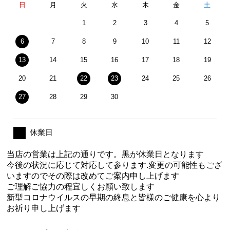
日
月
火
水
木
金
土
1
2
3
4
5
6
7
8
9
10
11
12
13
14
15
16
17
18
19
20
21
22
23
24
25
26
27
28
29
30
休業日
当店の営業は上記の通りです。黒が休業日となります
今後の状況に応じて対応して参ります.変更の可能性もござ
いますのでその際は改めてご案内申し上げます
ご理解ご協力の程宜しくお願い致します
新型コロナウイルスの早期の終息と皆様のご健康を心より
お祈り申し上げます