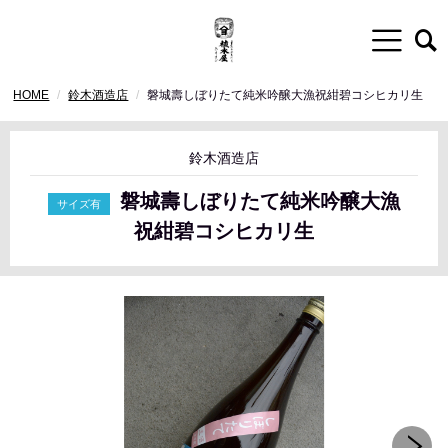
HOME
鈴木酒造店
磐城壽しぼりたて純米吟醸大漁祝紺碧コシヒカリ生
鈴木酒造店
磐城壽しぼりたて純米吟醸大漁
祝紺碧コシヒカリ生