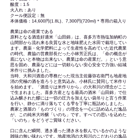
酸度：1.5
火入れ：あり
クール便設定：無
本体価格：14,600円(1.8L)、7,300円(720ml)＊専用の箱入り
農業は命の産業である
原料となる酒造好適米「山田錦」は、喜多方市熱塩加納町の
山間部から流れ来る良質な水と地味肥えた水田で栽培してい
ます。農薬・化学肥料によって生産性を高めていた近代農業
の時代、農協の営農部長だった小林芳正氏は、「命の概念が
底にないと本物は出来ない。農業は命の産業だ。」という意
思を固め、農薬などには一切頼らない安心安全で力強い結城
米作りに挑みました。
当時、大和川酒造の専務だった現当主佐藤弥右衛門も地産地
消の究極の酒を造ろうと意気込み、小林氏に賛同して米作り
を始めます。「酒造りは米作りから」の大和川の理念がここ
で生まれました。喜多方産となる最高の酒米「山田錦」で仕
込み醸された醪には一切の圧力を加えない袋吊りと言う作業
を行い、静かに滴り落ちてくる雫を丁寧に瓶詰めしました。
農家と酒屋の「ものづくり」の理念を一心に詰め込んだ逸品
が、この純米大吟醸「いのち」です。すべての思いを込めた
「いのち」をどうぞご賞味ください。
口に含んだ瞬間、透き通った湧き水を飲んでいるかのような
雑味の無い味わいです。地産地消の大和川のこだわりの逸品