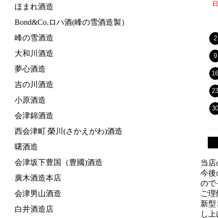
ほまれ酒造
Bond&Co.ロハ酒(峰の雪酒造製）
峰の雪酒造
2
大和川酒造
9
夢心酒造
1
吉の川酒造
2
小原酒造
3
会津錦酒造
西会津町 榮川(さかえがわ)酒造
曙酒造
会津坂下豊国（豊國)酒造
当店
今後
廣木酒造本店
ので
会津男山酒造
ご理
新型
白井酒造店
し上