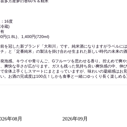
喜多方産夢の香60％＆精米
：16度
冷蔵)
：有
(1.8L)、1,400円(720ml)
名前を冠した新ブランド「大和川」です。純米酒になりますがラベルに
チ」と「定番純米」の製法を掛け合わせ生まれた新しい時代の未来の酒
い発泡感。キウイや青りんご、Gフルーツを思わせる香り。控えめで爽や
中、爽快な辛さが広がります。ガスも残った気持ち良い爽快感の中、伸
開で全体上手くしスマートにまとまっていますが、味わいの凝縮感はお
い。お酒の完成度は100点！しかも食事と一緒にゆっくり長く楽しめ
2026年08月
2026年09月