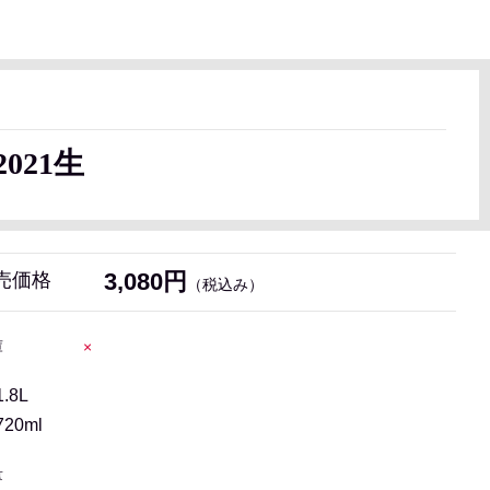
2021生
3,080円
売価格
（税込み）
庫
×
1.8L
720ml
量