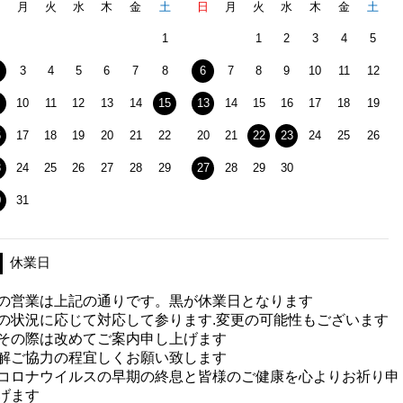
日
月
火
水
木
金
土
日
月
火
水
木
金
土
1
1
2
3
4
5
3
4
5
6
7
8
6
7
8
9
10
11
12
10
11
12
13
14
15
13
14
15
16
17
18
19
6
17
18
19
20
21
22
20
21
22
23
24
25
26
3
24
25
26
27
28
29
27
28
29
30
0
31
休業日
の営業は上記の通りです。黒が休業日となります
の状況に応じて対応して参ります.変更の可能性もございます
その際は改めてご案内申し上げます
解ご協力の程宜しくお願い致します
コロナウイルスの早期の終息と皆様のご健康を心よりお祈り申
げます