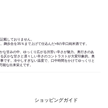
は記載しておりません。
。麹歩合を35％まで上げて仕込んだ+8の辛口純米酒です。
かな甘みの中、ゆっくり広がる渋苦い辛さが魅力。奥行きのあ
びる仄かな甘さと凛々しい辛さのコントラストが大変印象的。奥
見事です。冷やしすぎない温度で、口中時間をかけてゆっくりと
る万能な出来栄えです。
ショッピングガイド