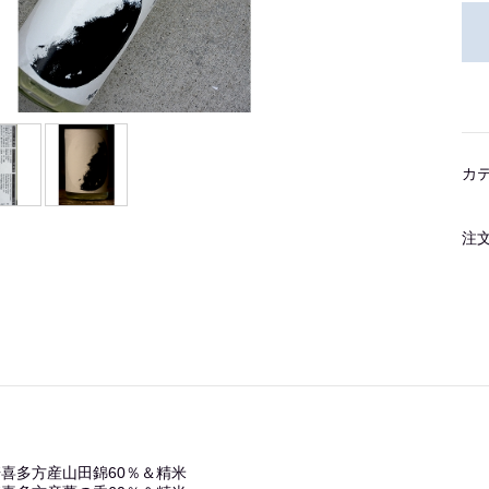
カ
注
喜多方産山田錦60％＆精米